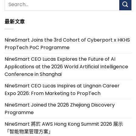
最新文章
NineSmart Joins the 3rd Cohort of Cyberport x HKHS
PropTech PoC Programme
NineSmart CEO Lucas Explores the Future of AI
Applications at the 2026 World Artificial Intelligence
Conference in Shanghai
NineSmart CEO Lucas Inspires at Lingnan Career
Expo 2026: From Marketing to PropTech
NineSmart Joined the 2026 Zhejiang Discovery
Programme
NineSmart 將於 AWS Hong Kong Summit 2026 展示
「智能物業管理方案」