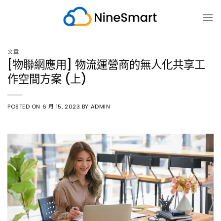
跳
至
内
容
文章
[物聯網應用] 物流運營商的無人化共享工
作空間方案 (上)
POSTED ON
6 月 15, 2023
BY
ADMIN