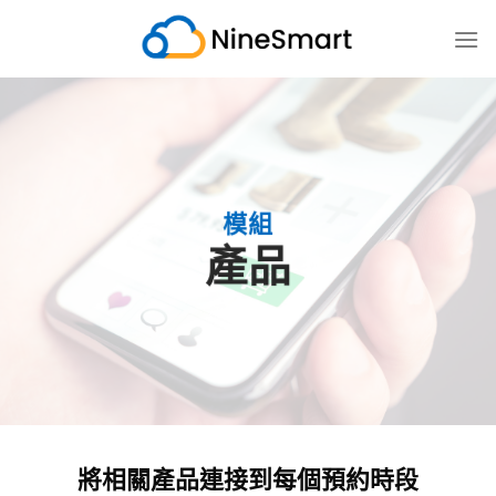
跳
至
内
容
模組
產品
將相關產品連接到每個預約時段