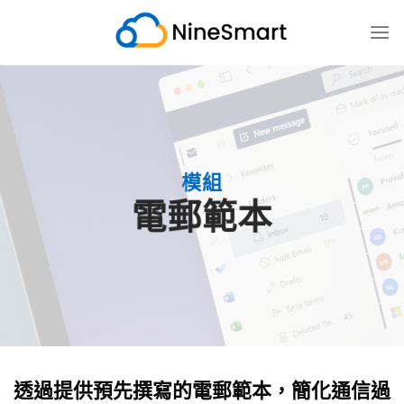
跳
至
内
容
模組
電郵範本
透過提供預先撰寫的電郵範本，簡化通信過