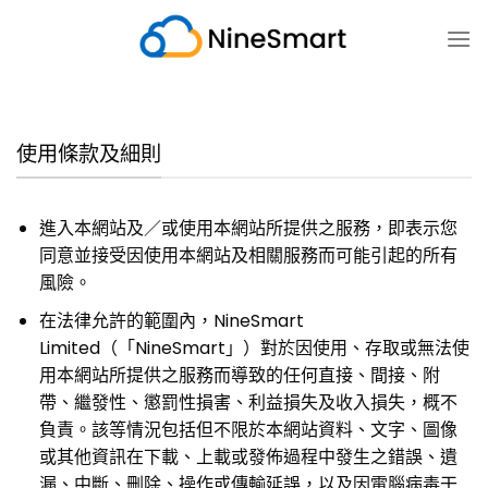
跳
至
内
容
使用條款及細則
進入本網站及／或使用本網站所提供之服務，即表示您
同意並接受因使用本網站及相關服務而可能引起的所有
風險。
在法律允許的範圍內，NineSmart
Limited（「NineSmart」）對於因使用、存取或無法使
用本網站所提供之服務而導致的任何直接、間接、附
帶、繼發性、懲罰性損害、利益損失及收入損失，概不
負責。該等情況包括但不限於本網站資料、文字、圖像
或其他資訊在下載、上載或發佈過程中發生之錯誤、遺
漏、中斷、刪除、操作或傳輸延誤，以及因電腦病毒干