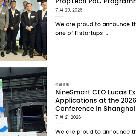
PropTech PoC Program
7 月 29, 2026
We are proud to announce t
one of 11 startups ...
 HKHS PropTech PoC
公司資訊
NineSmart CEO Lucas Exp
Applications at the 2026 
Conference in Shanghai
7 月 21, 2026
We are proud to announce tha