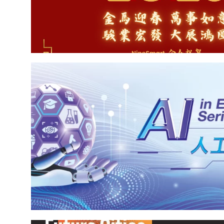
飛馳邁向2026：NineSmart的新年祝福">
[教育人工智能論壇系列暨應用展] NineSmart 展示 A