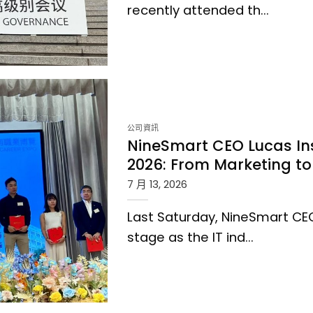
recently attended th...
plications at the
Shanghai">
公司資訊
NineSmart CEO Lucas Ins
2026: From Marketing t
7 月 13, 2026
Last Saturday, NineSmart CE
stage as the IT ind...
 Expo 2026: From