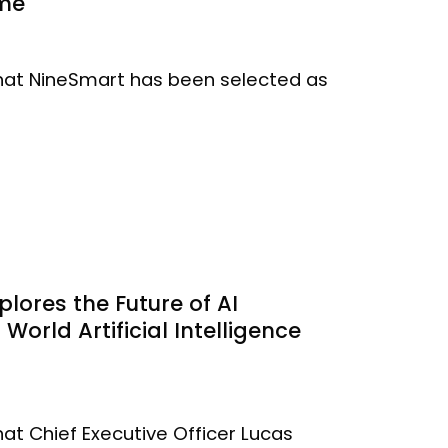
me
hat NineSmart has been selected as
lores the Future of AI
World Artificial Intelligence
t Chief Executive Officer Lucas