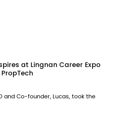
pires at Lingnan Career Expo
o PropTech
O and Co-founder, Lucas, took the