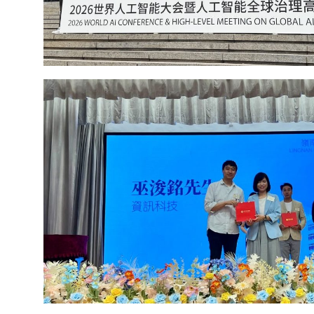
NineSmart CEO Lucas Explores the Future of AI Ap
2026 World Artificial Intelligence Conference in 
NineSmart CEO Lucas Inspires at Lingnan Career
Marketing to PropTech">