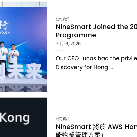
公司資訊
NineSmart Joined the 20
Programme
7 月 6, 2026
Our CEO Lucas had the privile
Discovery for Hong ...
Programme">
公司資訊
NineSmart 將於 AWS Ho
能物業管理方案」