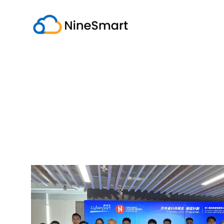
跳
至
内
容