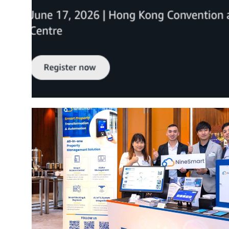
NineSmart 將於 AWS Hong Kong Summit 20
案」">