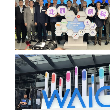
NineSmart Joins the 3rd Cohort of Cyberport x
Programme">